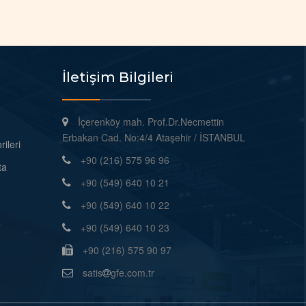
İletişim Bilgileri
İçerenköy mah. Prof.Dr.Necmettin
Erbakan Cad. No:4/4 Ataşehir / İSTANBUL
ileri
+90 (216) 575 96 96
ta
+90 (549) 640 10 21
+90 (549) 640 10 22
+90 (549) 640 10 23
+90 (216) 575 90 97
satis
gfe.com.tr