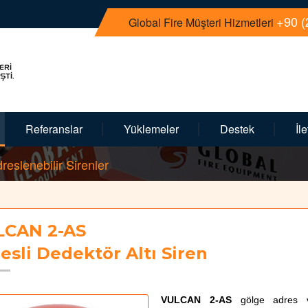
+90 (
Global Fire Müşteri Hizmetleri
Referanslar
Yüklemeler
Destek
İl
reslenebilir Sirenler
LCAN 2-AS
esli Dedektör Altı Siren
V
ULCAN 2-AS
gölge adres v