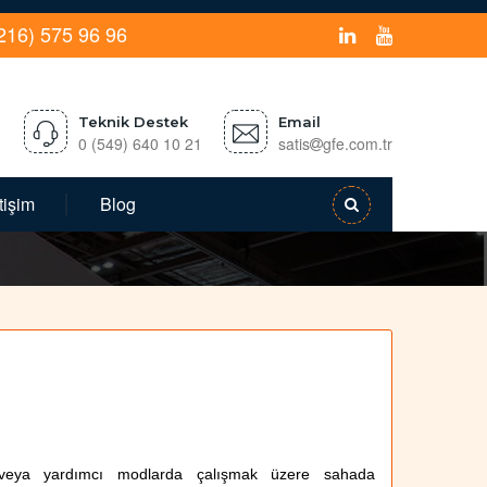
216) 575 96 96
Teknik Destek
Email
0 (549) 640 10 21
satis
gfe.com.tr
etişim
Blog
eya yardımcı modlarda çalışmak üzere sahada