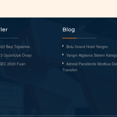
ler
Blog
22 Bayi Toplantısı
Bolu Grand Hotel Yangını
3 Uyumluluk Onayı
Yangın Algılama Sistem Kategor
EC 2020 Fuarı
Adresli Panellerde Modbus Da
Transferi