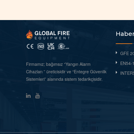
Haber
GFE 20
EN54-1
Firmamız; bağımsız “Yangın Alarm
Cihazları ” üreticisidir ve “Entegre Güvenlik
INTERS
Sistemleri” alanında sistem tedarikçisidir.