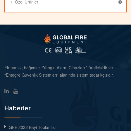
Özel Ürünler
Firmamız; bağımsız “Yangın Alarm Cihazları ” üreticisidir ve
“Entegre Güvenlik Sistemleri” alanında sistem tedarikçisidir.
Haberler
GFE 2022 Bayi Toplantısı