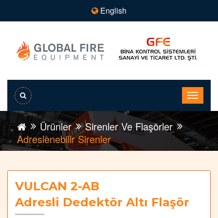
English
Ürünler
Sirenler Ve Flaşörler
Adreslenebilir Sirenler
VULCAN 2-AB
Adresli Dedektör Altı Flaşör