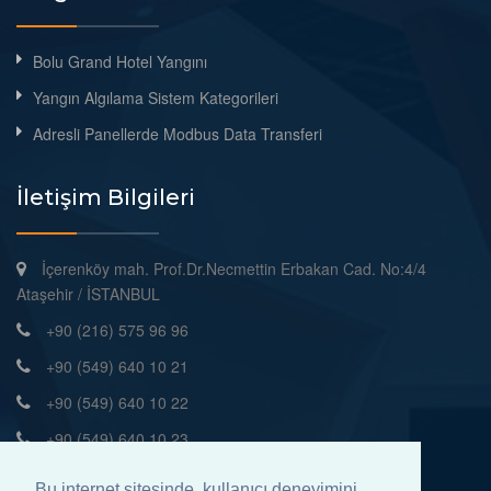
Bolu Grand Hotel Yangını
Yangın Algılama Sistem Kategorileri
Adresli Panellerde Modbus Data Transferi
İletişim Bilgileri
İçerenköy mah. Prof.Dr.Necmettin Erbakan Cad. No:4/4
Ataşehir / İSTANBUL
+90 (216) 575 96 96
+90 (549) 640 10 21
+90 (549) 640 10 22
+90 (549) 640 10 23
+90 (216) 575 90 97
Bu internet sitesinde, kullanıcı deneyimini