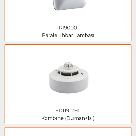
RI9000
Paralel İhbar Lambası
SD119-2HL
Kombine (Duman+Isı)