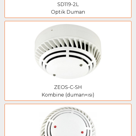
SD119-2L
Optik Duman
ZEOS-C-SH
Kombine (duman+ısı)