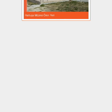
Hattuşa Müzesi Ören Yeri
Hattuşa Müzesi Ören Yeri
OWL
GEKKO
 Yönetim Programı
1 - 4 Loop Adresli