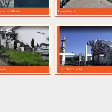
e İslam Eserleri
i
Amasra Müzesi
m Eserleri Müzesi
Amasra Müzesi
lp Müzesi
İzmir Kültür Sanat Müze
zesi
İzmir Kültür Sanat Müzesi