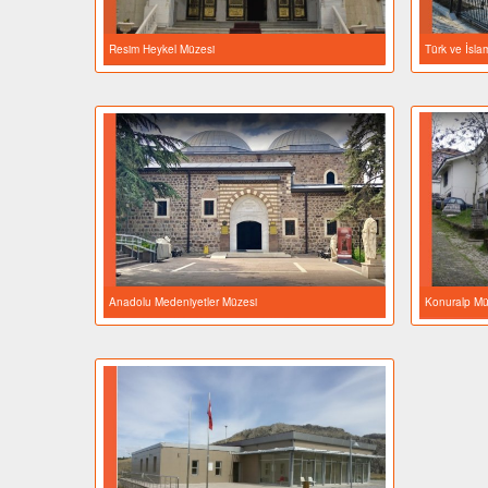
Türk v
Resim Heykel Müzesi
Müzes
Resim Heykel Müzesi
Türk ve İsla
Anadolu Medeniyetler
Müzesi
Konura
Anadolu Medeniyetler Müzesi
Konuralp Mü