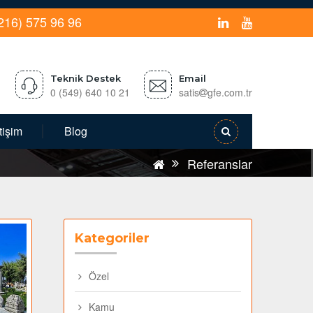
216) 575 96 96
Teknik Destek
Email
0 (549) 640 10 21
satis
gfe.com.tr
etişim
Blog
Referanslar
Kategoriler
Özel
Kamu