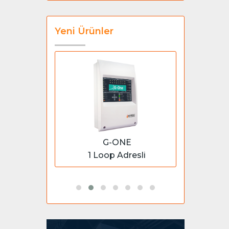
Yeni Ürünler
G-ONE
azıcı
1 Loop Adresli
Beam