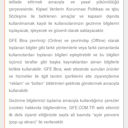
istifade ettirmek amacıyla ve yasal yükümlülüğü
çerçevesinde, Kişisel Verilerin Korunması Politikası ve işbu
Sözleşme ile belirlenen amaçlar ve kapsam dışında
kullanılmamak kaydı ile kullanıcılarımızın gezinme bilgilerini
toplayacak, işleyecek ve güvenli olarak saklayacaktır.
GFE Bina çevrimiçi (Online) ve çevrimdışı (Offline) olarak
toplanan bilgiler gibi farklı yöntemlerle veya farklı zamanlarda
kullanıcılardan toplanan bilgileri eşleştirebilir ve bu bilgileri
üçüncü taraflar gibi başka kaynaklardan alınan bilgilerle
birlikte kullanabilir. GFE Bina, web sitesinde sunulan ürünler
ve hizmetler ile ilgili tanıtım içeriklerini site ziyaretçilerine
“reklam” ve “bülten” bildirimleri şeklinde göndermek amacıyla
kullanabilir.
Gezinme bilgilerinizi toplama amacıyla kullandığımız çerezler
(cookie) hakkında bilgilendirme, GFE.COM.TR web sitemizi
ilk defa ziyaret ettiğinizde sayfa alt kısımda “açılır pencere
(pop-up ekran)” ile verilecektir.