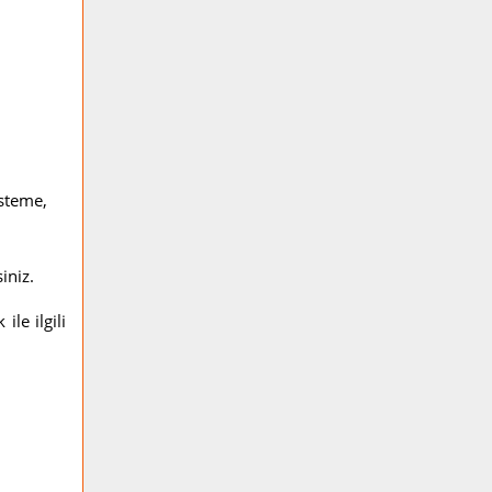
isteme,
iniz.
le ilgili