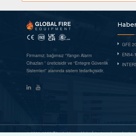
Haber
GFE 20
EN54-1
Firmamız; bağımsız “Yangın Alarm
Cihazları ” üreticisidir ve “Entegre Güvenlik
INTERS
Sistemleri” alanında sistem tedarikçisidir.
© 2020-2022 Tüm hakları saklıdır. İzinsiz ve kaynak gös