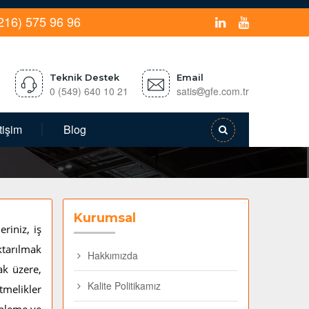
216) 575 96 96
Teknik Destek
Email
0 (549) 640 10 21
satis
gfe.com.tr
etişim
Blog
Kurumsal
riniz, iş
ktarılmak
Hakkımızda
ak üzere,
Kalite Politikamız
tmelikler