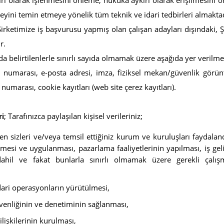
kırı olarak işlenmesini önleme, hukuka aykırı olarak erişilmesini 
ini temin etmeye yönelik tüm teknik ve idari tedbirleri almaktad
Şirketimize iş başvurusu yapmış olan çalışan adayları dışındaki, Ş
r.
ada belirtilenlerle sınırlı sayıda olmamak üzere aşağıda yer verilme
n numarası, e-posta adresi, imza, fiziksel mekan/güvenlik görün
umarası, cookie kayıtları (web site çerez kayıtları).
; Tarafınızca paylaşılan kişisel verileriniz;
ri
en sizleri ve/veya temsil ettiğiniz kurum ve kuruluşları faydala
rlenmesi ve uygulanması, pazarlama faaliyetlerinin yapılması, iş gel
 dahil ve fakat bunlarla sınırlı olmamak üzere gerekli çalış
idari operasyonların yürütülmesi,
üvenliğinin ve denetiminin sağlanması,
 ilişkilerinin kurulması,