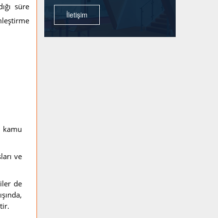
dığı süre
İletişim
mleştirme
an kamu
ları ve
iler de
ışında,
ir.