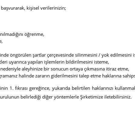
 başvurarak, kişisel verilerinizin;
anılmadığını öğrenme,
e,
de öngörülen şartlar çerçevesinde silinmesini / yok edilmesini 
ntleri uyarınca yapılan işlemlerin bildirilmesini isteme,
 nedeniyle aleyhinize bir sonucun ortaya çıkmasına itiraz etme,
ramanız halinde zararın giderilmesini talep etme haklarına sahips
n 1. fıkrası gereğince, yukarıda belirtilen haklarınızı kullanmak i
Kurulunun belirlediği diğer yöntemlerle Şirketimize iletebilirsiniz.