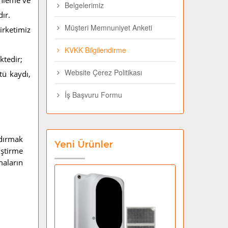
önleme ve
Belgelerimiz
ır.
Müşteri Memnuniyet Anketi
irketimiz
KVKK Bilgilendirme
ktedir;
Website Çerez Politikası
tü kaydı,
İş Başvuru Formu
ndırmak
Yeni Ürünler
iştirme
maların