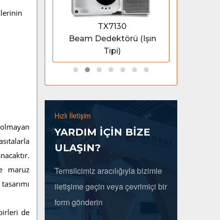
lerinin
 REP
TX7130
neli
Beam Dedektörü (Işın
1 
Tipi)
Hızlı İletişim
ik olmayan
YARDIM İÇİN BİZE
sıtalarla
ULAŞIN?
nacaktır.
ime maruz
Temsilcimiz aracılığıyla bizimle
 tasarımı
iletişime geçin veya çevrimiçi bir
form gönderin
irleri de