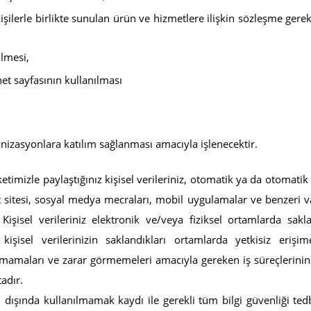
kişilerle birlikte sunulan ürün ve hizmetlere ilişkin sözleşme gerek
OCTO PLUS LARGE
CHAMELEON
4 - 12 Loop Adresli
Tekrarlama Pa
ülmesi,
et sayfasının kullanılması
nizasyonlara katılım sağlanması amacıyla işlenecektir.
rketimizle paylaştığınız kişisel verileriniz, otomatik ya da otomat
et sitesi, sosyal medya mecraları, mobil uygulamalar ve benzeri va
 Kişisel verileriniz elektronik ve/veya fiziksel ortamlarda sakla
işisel verilerinizin saklandıkları ortamlarda yetkisiz eriş
amaları ve zarar görmemeleri amacıyla gereken iş süreçlerinin
adır.
m dışında kullanılmamak kaydı ile gerekli tüm bilgi güvenliği tedb