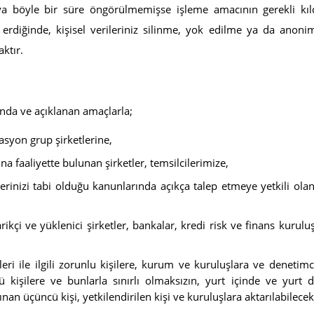
ya böyle bir süre öngörülmemişse işleme amacının gerekli kıl
erdiğinde, kişisel verileriniz silinme, yok edilme ya da anoni
aktır.
ında ve açıklanan amaçlarla;
syon grup şirketlerine,
 faaliyette bulunan şirketler, temsilcilerimize,
ilerinizi tabi olduğu kanunlarında açıkça talep etmeye yetkili ol
rikçi ve yüklenici şirketler, bankalar, kredi risk ve finans kuruluş
eri ile ilgili zorunlu kişilere, kurum ve kuruluşlara ve denetimc
kişilere ve bunlarla sınırlı olmaksızın, yurt içinde ve yurt d
ınan üçüncü kişi, yetkilendirilen kişi ve kuruluşlara aktarılabilecekt