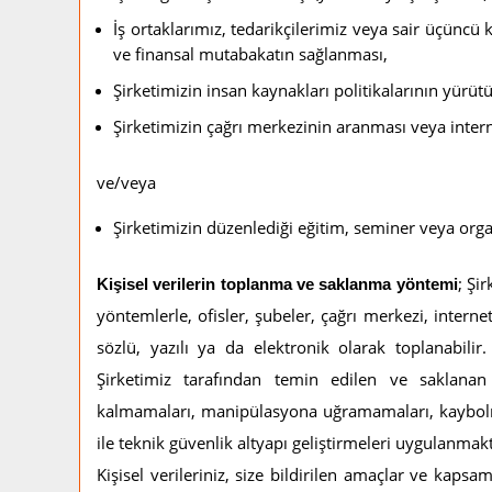
İş ortaklarımız, tedarikçilerimiz veya sair üçüncü 
ve finansal mutabakatın sağlanması,
GEKKO
OWL
- 4 Loop Adresli
Alarm Yönetim Programı
Şirketimizin insan kaynakları politikalarının yürüt
Şirketimizin çağrı merkezinin aranması veya intern
ve/veya
Şirketimizin düzenlediği eğitim, seminer veya orga
; Şi
Kişisel verilerin toplanma ve saklanma yöntemi
yöntemlerle, ofisler, şubeler, çağrı merkezi, intern
sözlü, yazılı ya da elektronik olarak toplanabilir.
Şirketimiz tarafından temin edilen ve saklanan k
kalmamaları, manipülasyona uğramamaları, kaybolm
ile teknik güvenlik altyapı geliştirmeleri uygulanmakt
Kişisel verileriniz, size bildirilen amaçlar ve kapsa