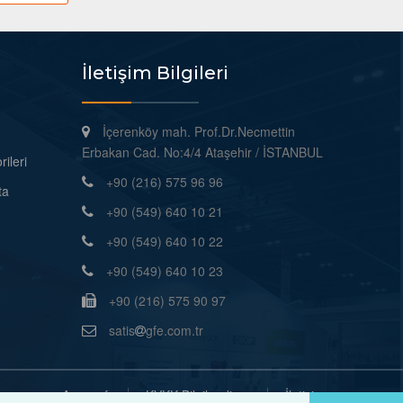
İletişim Bilgileri
İçerenköy mah. Prof.Dr.Necmettin
Erbakan Cad. No:4/4 Ataşehir / İSTANBUL
ileri
+90 (216) 575 96 96
ta
+90 (549) 640 10 21
+90 (549) 640 10 22
+90 (549) 640 10 23
+90 (216) 575 90 97
satis
gfe.com.tr
Anasayfa
KVKK Bilgilendirme
İletişim