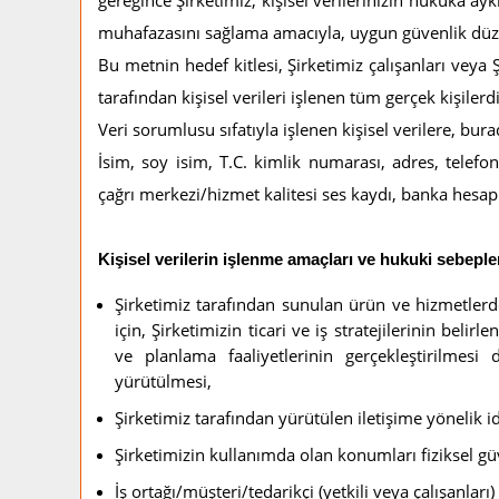
gereğince Şirketimiz, kişisel verilerinizin hukuka ay
muhafazasını sağlama amacıyla, uygun güvenlik düzey
Bu metnin hedef kitlesi, Şirketimiz çalışanları veya 
tarafından kişisel verileri işlenen tüm gerçek kişilerdi
Veri sorumlusu sıfatıyla işlenen kişisel verilere, bur
İsim, soy isim, T.C. kimlik numarası, adres, telefo
çağrı merkezi/hizmet kalitesi ses kaydı, banka hesap n
Kişisel verilerin işlenme amaçları ve hukuki sebeple
Şirketimiz tarafından sunulan ürün ve hizmetlerd
için, Şirketimizin ticari ve iş stratejilerinin beli
ve planlama faaliyetlerinin gerçekleştirilmesi
yürütülmesi,
Şirketimiz tarafından yürütülen iletişime yönelik 
Şirketimizin kullanımda olan konumları fiziksel g
İş ortağı/müşteri/tedarikçi (yetkili veya çalışanları)