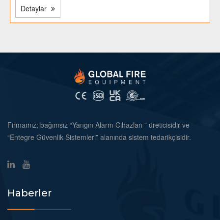
Detaylar
Firmamız; bağımsız “Yangın Alarm Cihazları ” üreticisidir ve
“Entegre Güvenlik Sistemleri” alanında sistem tedarikçisidir.
Haberler